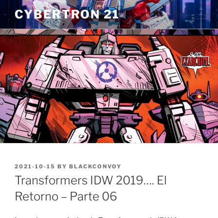
Skip
CYBERTRON 21
to
content
POSTED
2021-10-15
BY
BLACKCONVOY
ON
Transformers IDW 2019…. El
Retorno – Parte 06