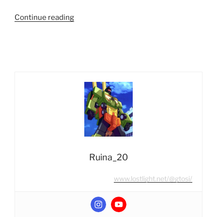
“Foto
Continue reading
Reseña:
Transformers
Studio
Series
SS-
66
Leader
Class
Constructicon
Overload
(Hasbro)”
Ruina_20
www.lostlight.net/@gtosi/