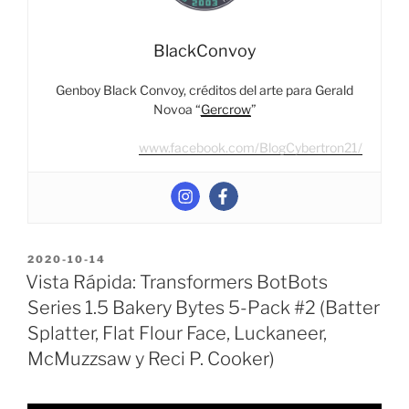
BlackConvoy
Genboy Black Convoy, créditos del arte para Gerald
Novoa “
Gercrow
”
www.facebook.com/BlogCybertron21/
POSTED
2020-10-14
ON
Vista Rápida: Transformers BotBots
Series 1.5 Bakery Bytes 5-Pack #2 (Batter
Splatter, Flat Flour Face, Luckaneer,
McMuzzsaw y Reci P. Cooker)