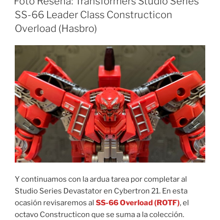
Foto Reseña: Transformers Studio Series
Cooker)”
SS-66 Leader Class Constructicon
Overload (Hasbro)
Y continuamos con la ardua tarea por completar al
Studio Series Devastator en Cybertron 21. En esta
ocasión revisaremos al
SS-66 Overload (ROTF)
, el
octavo Constructicon que se suma a la colección.