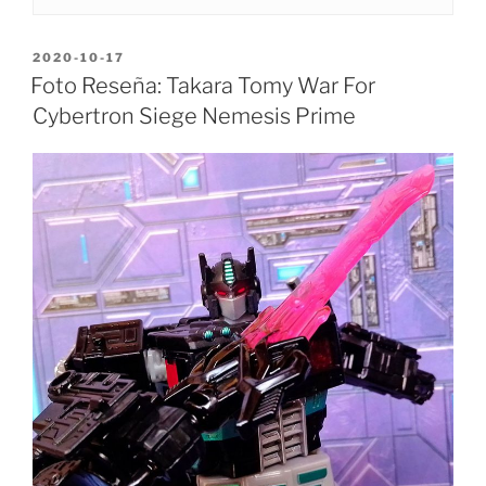
POSTED
2020-10-17
ON
Foto Reseña: Takara Tomy War For
Cybertron Siege Nemesis Prime