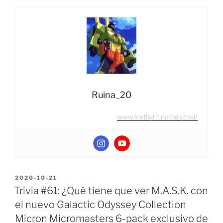
Cybertron
Leader
Class
Alternate
Universe
Optimus
Prime
(Amazon
Ruina_20
Prime
www.lostlight.net/@gtosi/
Day
Exclusive)”
POSTED
2020-10-21
ON
Trivia #61: ¿Qué tiene que ver M.A.S.K. con
el nuevo Galactic Odyssey Collection
Micron Micromasters 6-pack exclusivo de