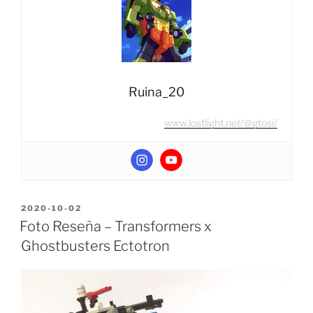
WFC-
S50
Voyager
Class
Apeface”
Ruina_20
www.lostlight.net/@gtosi/
POSTED
2020-10-02
ON
Foto Reseña – Transformers x
Ghostbusters Ectotron