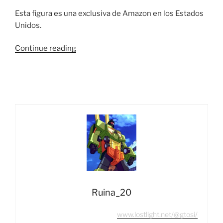
Esta figura es una exclusiva de Amazon en los Estados
Unidos.
“Vista
Continue reading
Rápida
Power
Rangers
Lightning
Collection
SPD
Omega
Ranger
&
Uniforce
Cycle
(Amazon
Ruina_20
Exclusive)”
www.lostlight.net/@gtosi/