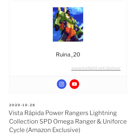
B36
Doomsday
(Megatron
G1)”
Ruina_20
www.lostlight.net/@gtosi/
POSTED
2020-10-28
ON
Vista Rápida Power Rangers Lightning
Collection SPD Omega Ranger & Uniforce
Cycle (Amazon Exclusive)