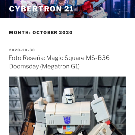
Skip
CYBERTRON 21
to
content
MONTH:
OCTOBER 2020
POSTED
2020-10-30
ON
Foto Reseña: Magic Square MS-B36
Doomsday (Megatron G1)