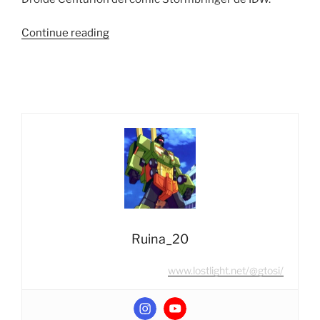
“Vista
Continue reading
Rápida:
Transformers
War
For
Cybertron
Siege
WFC-
S37
Deluxe
Class
Brunt
(Weaponizer)”
Ruina_20
www.lostlight.net/@gtosi/