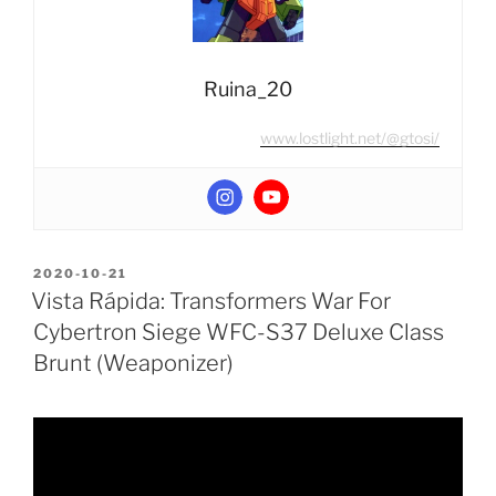
nuevo
Galactic
Odyssey
Collection
Ruina_20
Micron
www.lostlight.net/@gtosi/
Micromasters
6-
pack
exclusivo
de
Amazon?”
POSTED
2020-10-21
ON
Vista Rápida: Transformers War For
Cybertron Siege WFC-S37 Deluxe Class
Brunt (Weaponizer)