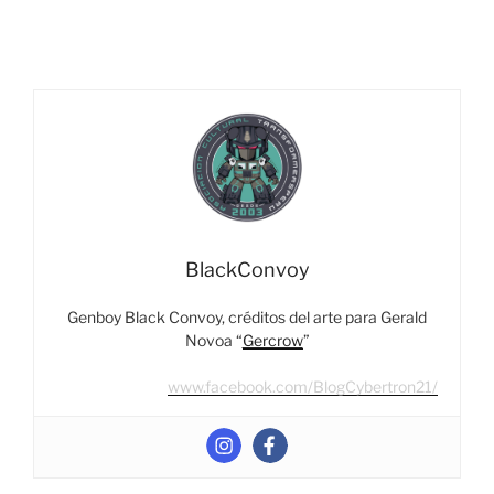
–
Transformers
x
Ghostbusters
Ectotron”
BlackConvoy
Genboy Black Convoy, créditos del arte para Gerald
Novoa “
Gercrow
”
www.facebook.com/BlogCybertron21/