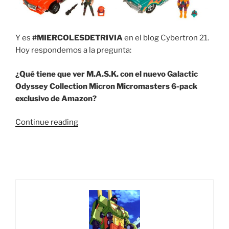
Y es
#MIERCOLESDETRIVIA
en el blog Cybertron 21.
Hoy respondemos a la pregunta:
¿Qué tiene que ver M.A.S.K. con el nuevo Galactic
Odyssey Collection Micron Micromasters 6-pack
exclusivo de Amazon?
“Trivia
Continue reading
#61:
¿Qué
tiene
que
ver
M.A.S.K.
con
el