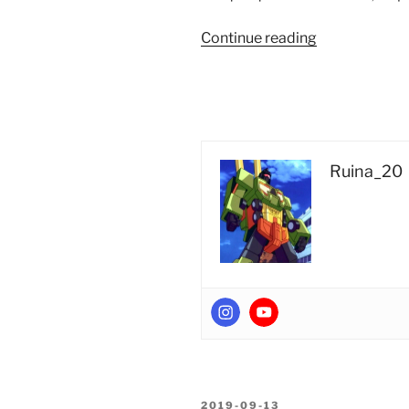
“Foto
Continue reading
Reseña:
Transformers
WFC
Siege
SG-
28
Ruina_20
Deluxe
Class
Refraktor
(Reflector)
Takara
Tomy”
POSTED
2019-09-13