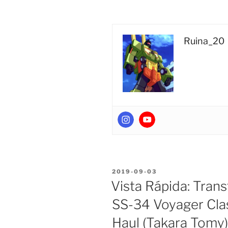
WFC
Siege
SG-
28
Ruina_20
Deluxe
Class
Refraktor
(Reflector)
Takara
Tomy”
POSTED
2019-09-03
ON
Vista Rápida: Tran
SS-34 Voyager Cla
Haul (Takara Tomy)