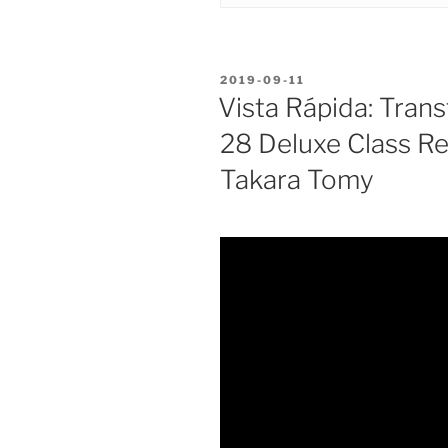
POSTED
2019-09-11
ON
Vista Rápida: Tra
28 Deluxe Class Re
Takara Tomy