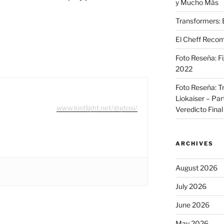
y Mucho Más
Transformers: 
El Cheff Recom
Foto Reseña: F
2022
Foto Reseña: T
Liokaiser – Par
www.lostlight.net/@gtosi/
Veredicto Final
ARCHIVES
August 2026
July 2026
June 2026
May 2026