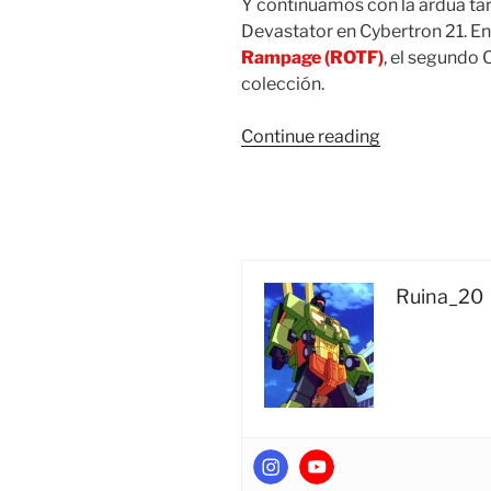
Y continuamos con la ardua tar
Devastator en Cybertron 21. En
Rampage (ROTF)
, el segundo 
colección.
“Foto
Continue reading
Reseña:
Transformers
Studio
Series
SS-
33
Ruina_20
Voyager
Class
Constructico
Rampage
(Takara
Tomy)”