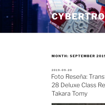
Skip
to
CYBERTRO
content
MONTH:
SEPTEMBER 201
POSTED
2019-09-20
ON
Foto Reseña: Tran
28 Deluxe Class Re
Takara Tomy