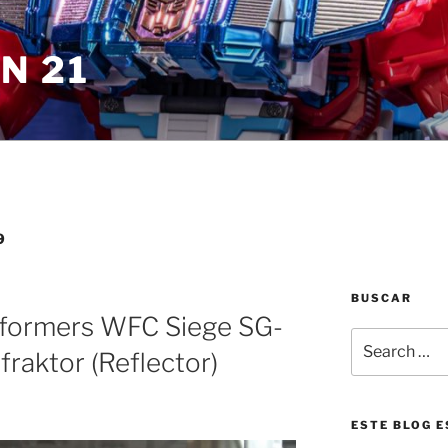
N 21
9
BUSCAR
sformers WFC Siege SG-
Search
fraktor (Reflector)
for:
ESTE BLOG E