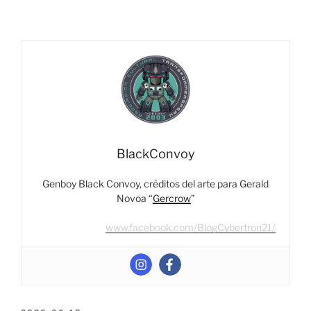
Legacy
Haslab
Liokaiser
–
Part
3:
Leozack”
BlackConvoy
Genboy Black Convoy, créditos del arte para Gerald
Novoa “
Gercrow
”
www.facebook.com/BlogCybertron21/