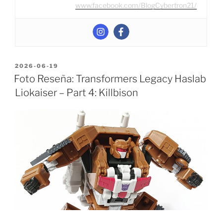
www.facebook.com/BlogCybertron21/
POSTED
2026-06-19
ON
Foto Reseña: Transformers Legacy Haslab
Liokaiser – Part 4: Killbison