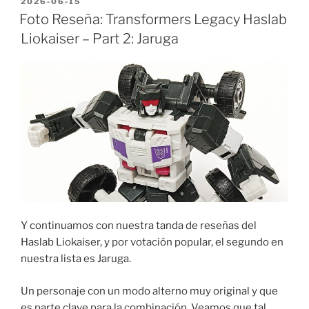
POSTED
2026-06-15
ON
Foto Reseña: Transformers Legacy Haslab
Liokaiser – Part 2: Jaruga
Y continuamos con nuestra tanda de reseñas del
Haslab Liokaiser, y por votación popular, el segundo en
nuestra lista es Jaruga.
Un personaje con un modo alterno muy original y que
es parte clave para la combinación. Veamos que tal