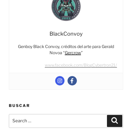
BlackConvoy
Genboy Black Convoy, créditos del arte para Gerald
Novoa “
Gercrow
”
www.facebook.com/BlogCybertron21/
BUSCAR
Search
Search
for: