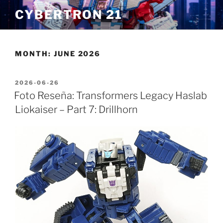
Skip
CYBERTRON 21
to
content
MONTH:
JUNE 2026
POSTED
2026-06-26
ON
Foto Reseña: Transformers Legacy Haslab
Liokaiser – Part 7: Drillhorn