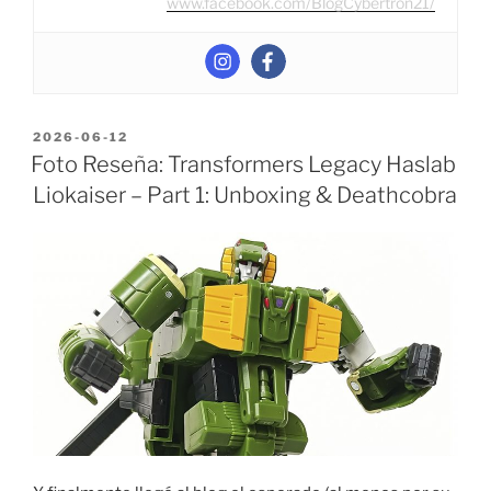
www.facebook.com/BlogCybertron21/
POSTED
2026-06-12
ON
Foto Reseña: Transformers Legacy Haslab
Liokaiser – Part 1: Unboxing & Deathcobra