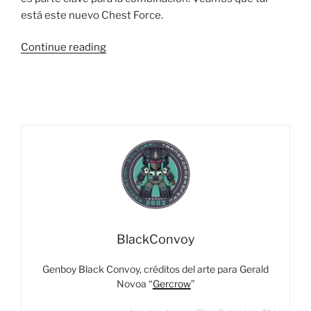
está este nuevo Chest Force.
“Foto
Continue reading
Reseña:
Transformers
Legacy
Haslab
Liokaiser
–
Part
2:
Jaruga”
BlackConvoy
Genboy Black Convoy, créditos del arte para Gerald
Novoa “
Gercrow
”