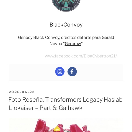
Drillhorn”
BlackConvoy
Genboy Black Convoy, créditos del arte para Gerald
Novoa “
Gercrow
”
www.facebook.com/BlogCybertron21/
POSTED
2026-06-22
ON
Foto Reseña: Transformers Legacy Haslab
Liokaiser – Part 6: Gaihawk