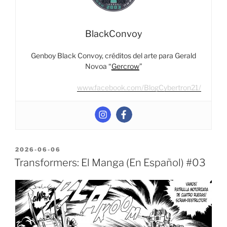
Unboxing
&
Deathcobra”
BlackConvoy
Genboy Black Convoy, créditos del arte para Gerald
Novoa “
Gercrow
”
www.facebook.com/BlogCybertron21/
POSTED
2026-06-06
ON
Transformers: El Manga (En Español) #03