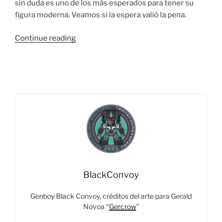
sin duda es uno de los más esperados para tener su
figura moderna. Veamos si la espera valió la pena.
“Foto
Continue reading
Reseña:
Transformers
Legacy
Haslab
Liokaiser
–
Part
5:
Hellbat”
BlackConvoy
Genboy Black Convoy, créditos del arte para Gerald
Novoa “
Gercrow
”