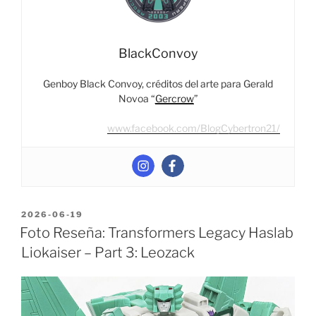
Killbison”
BlackConvoy
Genboy Black Convoy, créditos del arte para Gerald
Novoa “
Gercrow
”
www.facebook.com/BlogCybertron21/
POSTED
2026-06-19
ON
Foto Reseña: Transformers Legacy Haslab
Liokaiser – Part 3: Leozack