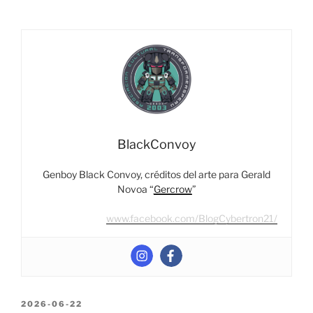
Legacy
Haslab
Liokaiser
–
Part
6:
Gaihawk”
BlackConvoy
Genboy Black Convoy, créditos del arte para Gerald
Novoa “
Gercrow
”
www.facebook.com/BlogCybertron21/
POSTED
2026-06-22