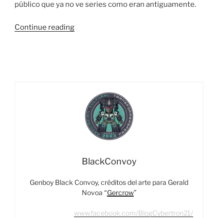
público que ya no ve series como eran antiguamente.
“Combiner
Continue reading
Wars…
lo
que
debemos
saber.”
BlackConvoy
Genboy Black Convoy, créditos del arte para Gerald
Novoa “
Gercrow
”
www.facebook.com/BlogCybertron21/