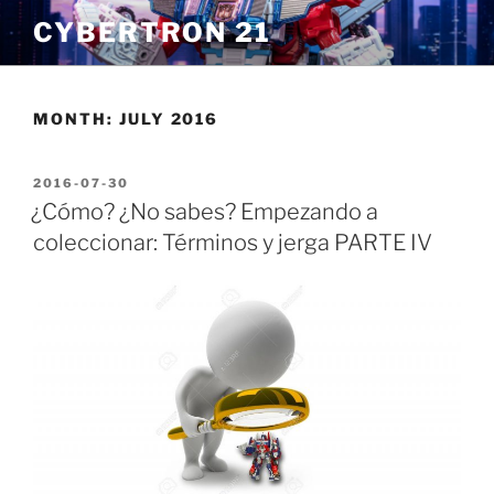
Skip
CYBERTRON 21
to
content
MONTH:
JULY 2016
POSTED
2016-07-30
ON
¿Cómo? ¿No sabes? Empezando a
coleccionar: Términos y jerga PARTE IV