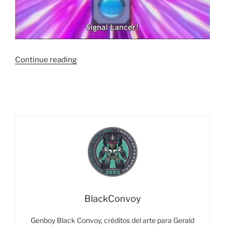
“El
Continue reading
Cheff
recomienda…
los
modos
alternos
más
raros.”
BlackConvoy
Genboy Black Convoy, créditos del arte para Gerald