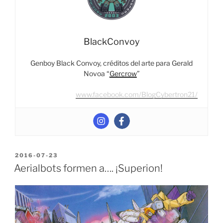
PARTE
IV”
BlackConvoy
Genboy Black Convoy, créditos del arte para Gerald
Novoa “
Gercrow
”
www.facebook.com/BlogCybertron21/
POSTED
2016-07-23
ON
Aerialbots formen a…. ¡Superion!