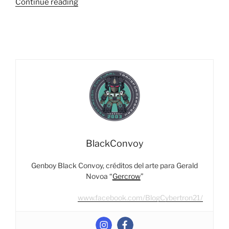
“Aerialbots
Continue reading
formen
a….
¡Superion!”
BlackConvoy
Genboy Black Convoy, créditos del arte para Gerald
Novoa “
Gercrow
”
www.facebook.com/BlogCybertron21/