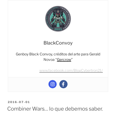
ha
ganado?
#12
–
Heinrad”
BlackConvoy
Genboy Black Convoy, créditos del arte para Gerald
Novoa “
Gercrow
”
www.facebook.com/BlogCybertron21/
POSTED
2016-07-01
ON
Combiner Wars… lo que debemos saber.