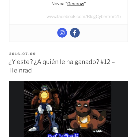
Novoa “
Gercrow
”
www.facebook.com/BlogCybertron21/
POSTED
2016-07-09
ON
¿Y este? ¿A quién le ha ganado? #12 –
Heinrad