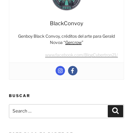
QUE
ESPERÁBAMOS?
–
BlackConvoy
RESEÑA
SIN
Genboy Black Convoy, créditos del arte para Gerald
SPOILERS”
Novoa “
Gercrow
”
www.facebook.com/BlogCybertron21/
BUSCAR
Search
Search
for: