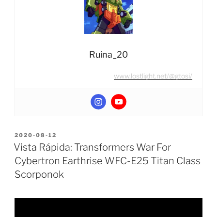
5-
Pack
#3
(Perfumigator,
Stringaling,
Ruina_20
Sugar
www.lostlight.net/@gtosi/
Breath,
Swoonberry
y
Shushifier)”
POSTED
2020-08-12
ON
Vista Rápida: Transformers War For
Cybertron Earthrise WFC-E25 Titan Class
Scorponok