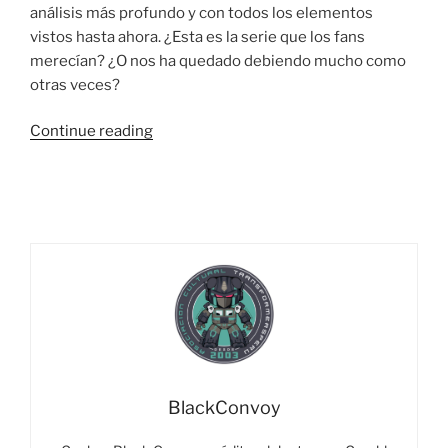
análisis más profundo y con todos los elementos
vistos hasta ahora. ¿Esta es la serie que los fans
merecían? ¿O nos ha quedado debiendo mucho como
otras veces?
“WAR
Continue reading
FOR
CYBERTRON:
SIEGE
DE
NETFLIX
–
¿ES
LO
QUE
MERECEMOS?
–
BlackConvoy
RESEÑA
FULL