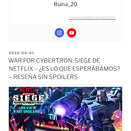
Ruina_20
www.lostlight.net/@gtosi/
POSTED
2020-08-01
ON
WAR FOR CYBERTRON: SIEGE DE
NETFLIX – ¿ES LO QUE ESPERÁBAMOS?
– RESEÑA SIN SPOILERS