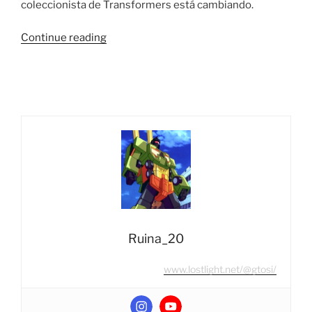
coleccionista de Transformers está cambiando.
“Vista
Continue reading
Rápida:
Transformers
War
For
Cybertron
Earthrise
WFC-
E25
Titan
Class
Scorponok”
Ruina_20
www.lostlight.net/@gtosi/