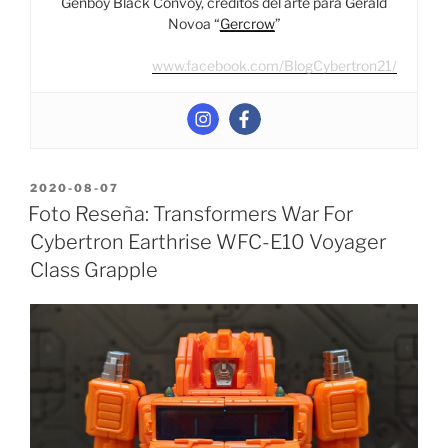
Genboy Black Convoy, créditos del arte para Gerald
SPOILERS”
Novoa “
Gercrow
”
www.facebook.com/BlogCybertron21/
POSTED
2020-08-07
ON
Foto Reseña: Transformers War For
Cybertron Earthrise WFC-E10 Voyager
Class Grapple