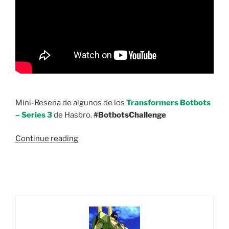
Mini-Reseña de algunos de los
Transformers Botbots
– Series 3
de Hasbro.
#BotbotsChallenge
“Vista
Continue reading
Rápida:
Transformers
BotBots
Series
3
Seasons
Greeters