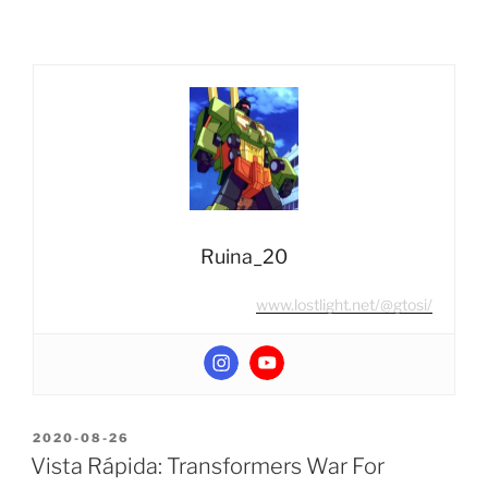
dónde
salen
los
Generations
Selects
G2
Sandstorm
y
Megatron?”
Ruina_20
www.lostlight.net/@gtosi/
POSTED
2020-08-26
ON
Vista Rápida: Transformers War For