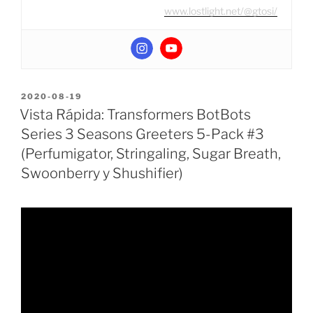
www.lostlight.net/@gtosi/
POSTED
2020-08-19
ON
Vista Rápida: Transformers BotBots
Series 3 Seasons Greeters 5-Pack #3
(Perfumigator, Stringaling, Sugar Breath,
Swoonberry y Shushifier)