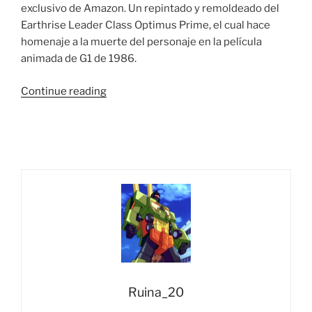
exclusivo de Amazon. Un repintado y remoldeado del
Earthrise Leader Class Optimus Prime, el cual hace
homenaje a la muerte del personaje en la película
animada de G1 de 1986.
“Vista
Continue reading
Rápida:
Transformers
War
For
Cybertron
Alternate
Universe
Optimus
Prime
(Amazon
Prime
Day
Ruina_20
Exclusive)”