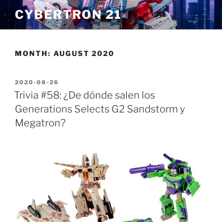
Skip
CYBERTRON 21
to
content
MONTH:
AUGUST 2020
POSTED
2020-08-26
ON
Trivia #58: ¿De dónde salen los
Generations Selects G2 Sandstorm y
Megatron?