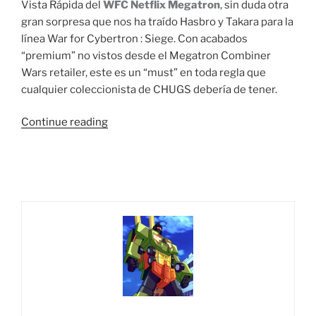
Vista Rápida del
WFC Netflix Megatron
, sin duda otra
gran sorpresa que nos ha traído Hasbro y Takara para la
línea War for Cybertron : Siege. Con acabados
“premium” no vistos desde el Megatron Combiner
Wars retailer, este es un “must” en toda regla que
cualquier coleccionista de CHUGS debería de tener.
“Vista
Continue reading
Rápida:
Transformers
War
For
Cybertron
Trilogy
Voyager
Class
Megatron
(Netflix
Edition)”