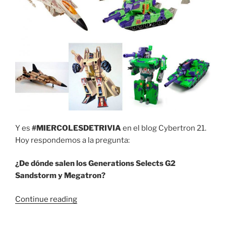
Y es
#MIERCOLESDETRIVIA
en el blog Cybertron 21.
Hoy respondemos a la pregunta:
¿De dónde salen los Generations Selects G2
Sandstorm y Megatron?
“Trivia
Continue reading
#58:
¿De