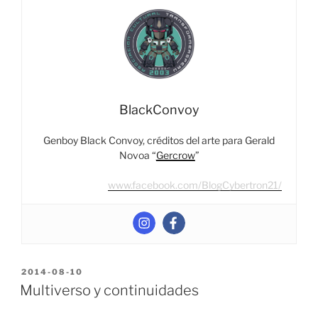
BlackConvoy
Genboy Black Convoy, créditos del arte para Gerald
Novoa “
Gercrow
”
www.facebook.com/BlogCybertron21/
POSTED
2014-08-10
ON
Multiverso y continuidades