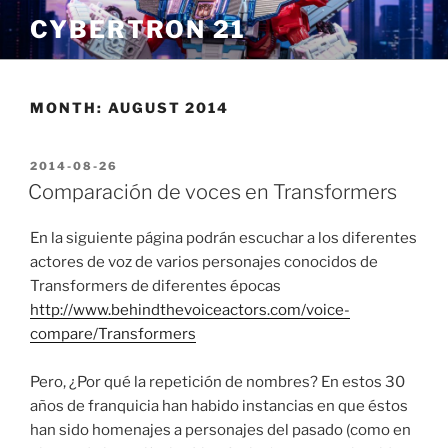
Skip
CYBERTRON 21
to
content
MONTH:
AUGUST 2014
POSTED
2014-08-26
ON
Comparación de voces en Transformers
En la siguiente página podrán escuchar a los diferentes
actores de voz de varios personajes conocidos de
Transformers de diferentes épocas
http://www.behindthevoiceactors.com/voice-
compare/Transformers
Pero, ¿Por qué la repetición de nombres? En estos 30
años de franquicia han habido instancias en que éstos
han sido homenajes a personajes del pasado (como en