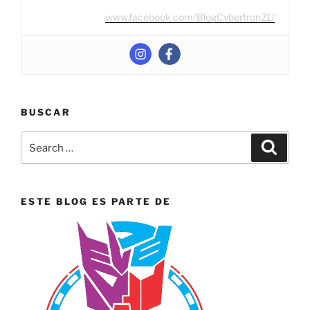
www.facebook.com/BlogCybertron21/
BUSCAR
Search
Search
for:
ESTE BLOG ES PARTE DE