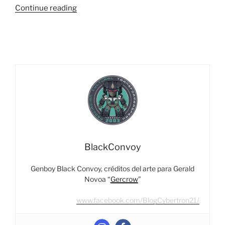
“Entrevista
Continue reading
Con
Shogo
Hasui,
Diseñador
De
Takara
Tomy
–
War
For
Cybertron,
BlackConvoy
Ideas,
Desarrollo
Genboy Black Convoy, créditos del arte para Gerald
Y
Novoa “
Gercrow
”
Más”
www.facebook.com/BlogCybertron21/