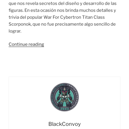
que nos revela secretos del diseño y desarrollo de las
figuras. En esta ocasión nos brinda muchos detalles y
trivia del popular War For Cybertron Titan Class
Scorponok, que no fue precisamente algo sencillo de
lograr.
“Entrevista
Continue reading
con
Shogo
Hasui,
Diseñador
de
Takara
Tomy
–
Todo
Sobre
Earthrise
BlackConvoy
Scorponok”