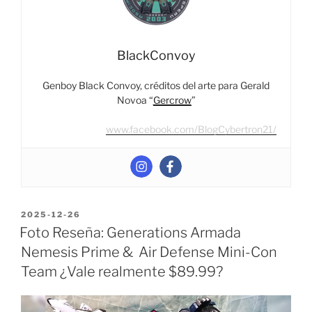
BlackConvoy
Genboy Black Convoy, créditos del arte para Gerald
Novoa “
Gercrow
”
www.facebook.com/BlogCybertron21/
POSTED
2025-12-26
ON
Foto Reseña: Generations Armada
Nemesis Prime & Air Defense Mini-Con
Team ¿Vale realmente $89.99?