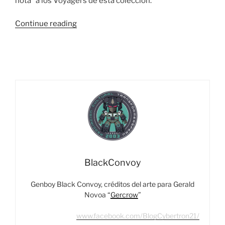
nota” a los Voyagers de esta colección.
“El
Continue reading
Cheff
Recomienda:
Transformers
Prime
Voyagers
–
El
Ranking”
BlackConvoy
Genboy Black Convoy, créditos del arte para Gerald
Novoa “
Gercrow
”
www.facebook.com/BlogCybertron21/