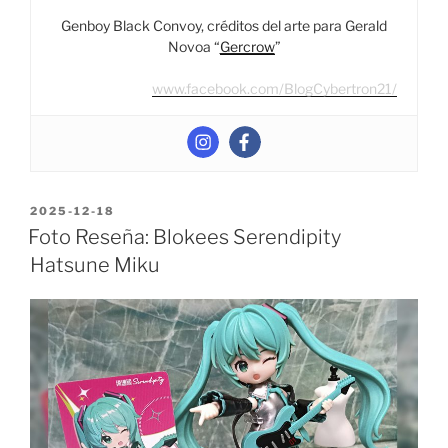
Genboy Black Convoy, créditos del arte para Gerald
Novoa “
Gercrow
”
www.facebook.com/BlogCybertron21/
POSTED
2025-12-18
ON
Foto Reseña: Blokees Serendipity
Hatsune Miku