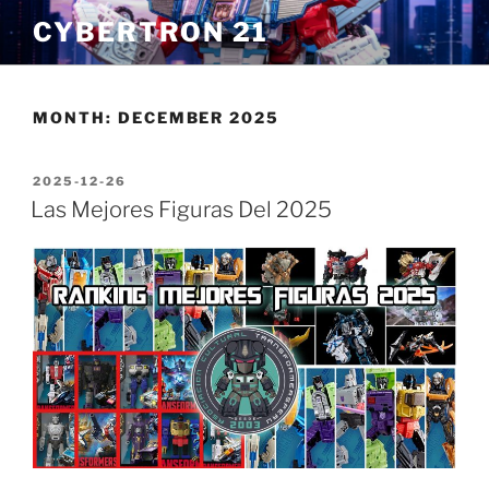
Skip
CYBERTRON 21
to
content
MONTH:
DECEMBER 2025
POSTED
2025-12-26
ON
Las Mejores Figuras Del 2025