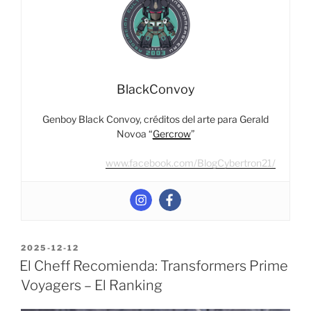
BlackConvoy
Genboy Black Convoy, créditos del arte para Gerald
Novoa “
Gercrow
”
www.facebook.com/BlogCybertron21/
POSTED
2025-12-12
ON
El Cheff Recomienda: Transformers Prime
Voyagers – El Ranking