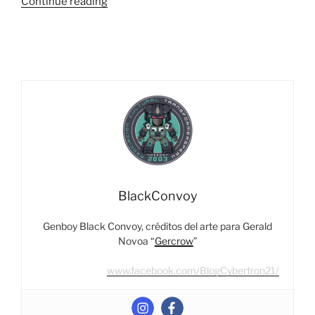
“Foto
Continue reading
Reseña:
Generations
Armada
Nemesis
Prime
&
Air
Defense
Mini-
Con
Team
BlackConvoy
¿Vale
realmente
Genboy Black Convoy, créditos del arte para Gerald
$89.99?”
Novoa “
Gercrow
”
www.facebook.com/BlogCybertron21/