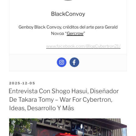
BlackConvoy
Genboy Black Convoy, créditos del arte para Gerald
Novoa “
Gercrow
”
www.facebook.com/BlogCybertron21/
POSTED
2025-12-05
ON
Entrevista Con Shogo Hasui, Diseñador
De Takara Tomy – War For Cybertron,
Ideas, Desarrollo Y Más