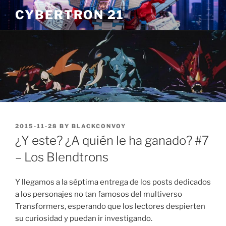
Skip
CYBERTRON 21
to
content
POSTED
2015-11-28
BY
BLACKCONVOY
ON
¿Y este? ¿A quién le ha ganado? #7
– Los Blendtrons
Y llegamos a la séptima entrega de los posts dedicados
a los personajes no tan famosos del multiverso
Transformers, esperando que los lectores despierten
su curiosidad y puedan ir investigando.