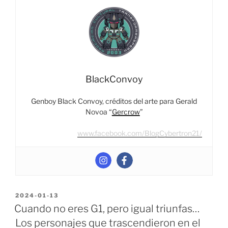
Optimus
Prime
Más
Feos”
BlackConvoy
Genboy Black Convoy, créditos del arte para Gerald
Novoa “
Gercrow
”
www.facebook.com/BlogCybertron21/
POSTED
2024-01-13
ON
Cuando no eres G1, pero igual triunfas…
Los personajes que trascendieron en el