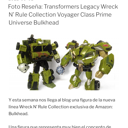
ON
Foto Reseña: Transformers Legacy Wreck
N’ Rule Collection Voyager Class Prime
Universe Bulkhead
Y esta semana nos llega al blog una figura de la nueva
línea Wreck N’ Rule Collection exclusiva de Amazon:
Bulkhead.
Una figura que representa muy bien el concepto de