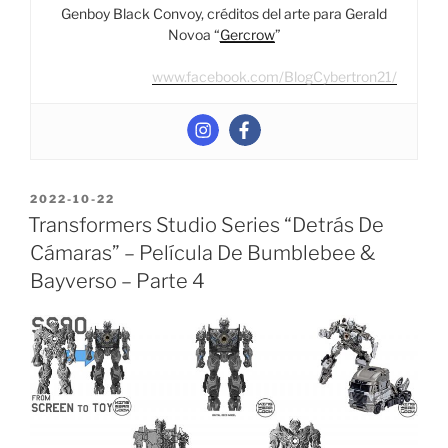
Multiverso.”
Genboy Black Convoy, créditos del arte para Gerald
Novoa “
Gercrow
”
www.facebook.com/BlogCybertron21/
POSTED
2022-10-22
ON
Transformers Studio Series “Detrás De
Cámaras” – Película De Bumblebee &
Bayverso – Parte 4