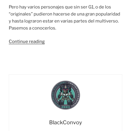
Pero hay varios personajes que sin ser G1, o de los
“originales” pudieron hacerse de una gran popularidad
y hasta lograron estar en varias partes del multiverso.
Pasemos a conocerlos.
“Cuando
Continue reading
no
eres
G1,
pero
igual
triunfas…
Los
personajes
que
trascendieron
en
BlackConvoy
el