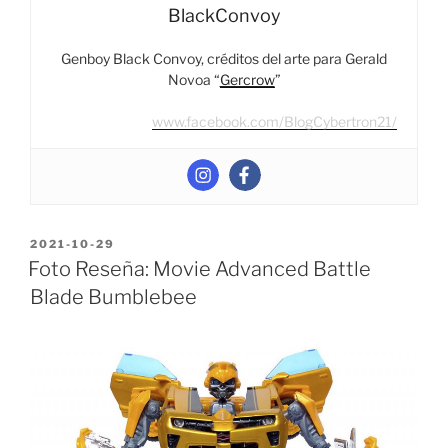
Universe
BlackConvoy
Bulkhead”
Genboy Black Convoy, créditos del arte para Gerald
Novoa “
Gercrow
”
www.facebook.com/BlogCybertron21/
POSTED
2021-10-29
ON
Foto Reseña: Movie Advanced Battle
Blade Bumblebee