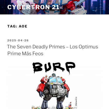
Skip
CYBERTRON 21
to
content
TAG:
AOE
POSTED
2025-04-26
ON
The Seven Deadly Primes – Los Optimus
Prime Más Feos