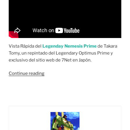
Vista Rápida del
Legenday Nemesis Prime
de Takara
Tomy, un repintado del Legendary Optimus Prime y
exclusivo del sitio web de 7Net en Japón.
“Vista
Continue reading
Rápida:
Transformers
Legendary
Nemesis
Prime
Takara
Tomy
(7-