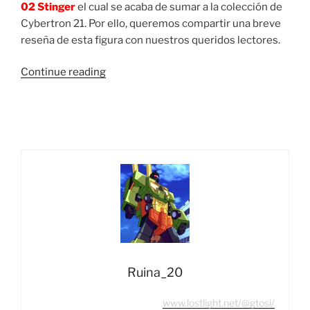
02 Stinger
el cual se acaba de sumar a la colección de
Cybertron 21. Por ello, queremos compartir una breve
reseña de esta figura con nuestros queridos lectores.
“Foto
Continue reading
Reseña:
Transformers
Studio
Series
SS-
02
Deluxe
Class
Stinger”
Ruina_20
www.lostlight.net/@gtosi/