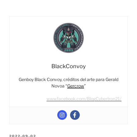
“Detrás
De
Cámaras”
–
Película
De
Bumblebee
&
Bayverso
BlackConvoy
–
Parte
Genboy Black Convoy, créditos del arte para Gerald
4”
Novoa “
Gercrow
”
www.facebook.com/BlogCybertron21/
POSTED
2022-09-02