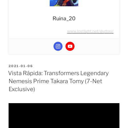
exclusive)”
Ruina_20
www.lostlight.net/@gtosi/
POSTED
2021-01-06
ON
Vista Rápida: Transformers Legendary
Nemesis Prime Takara Tomy (7-Net
Exclusive)