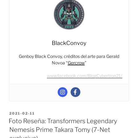
Bumblebee”
BlackConvoy
Genboy Black Convoy, créditos del arte para Gerald
Novoa “
Gercrow
”
www.facebook.com/BlogCybertron21/
POSTED
2021-02-11
ON
Foto Reseña: Transformers Legendary
Nemesis Prime Takara Tomy (7-Net