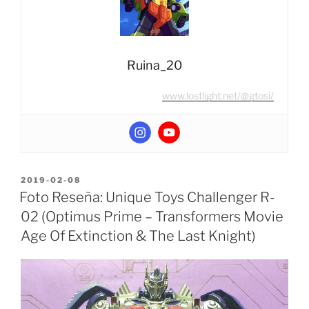
Net
Exclusive)”
Ruina_20
www.lostlight.net/@gtosi/
POSTED
2019-02-08
ON
Foto Reseña: Unique Toys Challenger R-
02 (Optimus Prime – Transformers Movie
Age Of Extinction & The Last Knight)