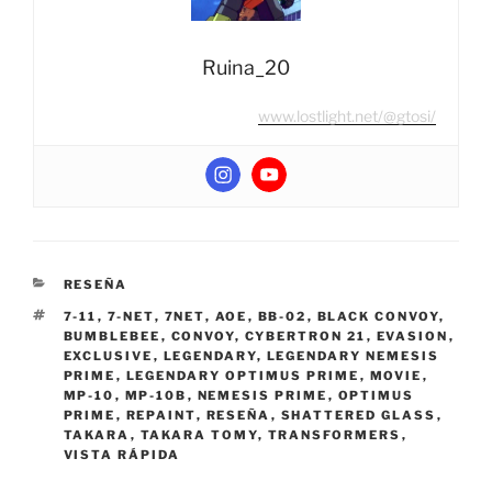
Ruina_20
www.lostlight.net/@gtosi/
CATEGORIES
RESEÑA
TAGS
7-11
,
7-NET
,
7NET
,
AOE
,
BB-02
,
BLACK CONVOY
,
BUMBLEBEE
,
CONVOY
,
CYBERTRON 21
,
EVASION
,
EXCLUSIVE
,
LEGENDARY
,
LEGENDARY NEMESIS
PRIME
,
LEGENDARY OPTIMUS PRIME
,
MOVIE
,
MP-10
,
MP-10B
,
NEMESIS PRIME
,
OPTIMUS
PRIME
,
REPAINT
,
RESEÑA
,
SHATTERED GLASS
,
TAKARA
,
TAKARA TOMY
,
TRANSFORMERS
,
VISTA RÁPIDA