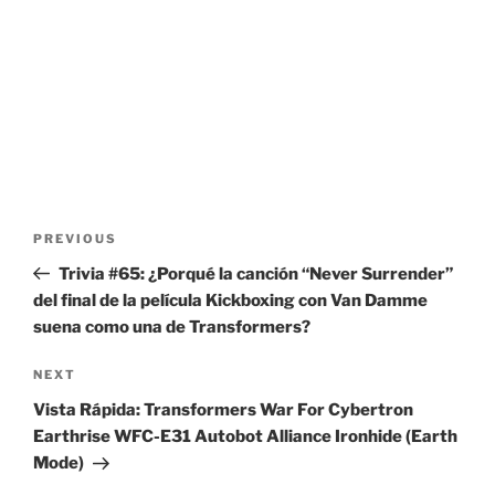
Post
Previous
PREVIOUS
navigation
Post
Trivia #65: ¿Porqué la canción “Never Surrender”
del final de la película Kickboxing con Van Damme
suena como una de Transformers?
Next
NEXT
Post
Vista Rápida: Transformers War For Cybertron
Earthrise WFC-E31 Autobot Alliance Ironhide (Earth
Mode)