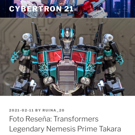
Skip
CYBERTRON 21
to
content
POSTED
2021-02-11
BY
RUINA_20
ON
Foto Reseña: Transformers
Legendary Nemesis Prime Takara