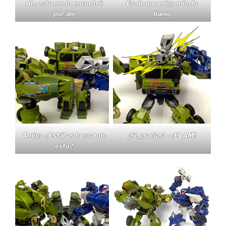
Ah, esto me lo encontré
Es de un amigo mío, lo
por ahí
llamo
Amigo ¿Estábas buscando
¡Sí, gracias! – ¡PLAM!
esto?