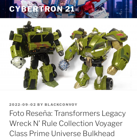
Skip
CYBERTRON 21
to
content
POSTED
2022-09-02
BY
BLACKCONVOY
ON
Foto Reseña: Transformers Legacy
Wreck N’ Rule Collection Voyager
Class Prime Universe Bulkhead