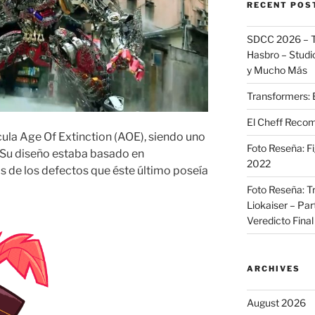
RECENT POS
SDCC 2026 – T
Hasbro – Studio
y Mucho Más
Transformers: 
El Cheff Recom
ícula Age Of Extinction (AOE), siendo uno
Foto Reseña: F
 Su diseño estaba basado en
2022
de los defectos que éste último poseía
Foto Reseña: T
Liokaiser – Par
Veredicto Final
ARCHIVES
August 2026