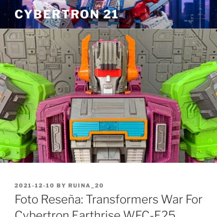
Skip
CYBERTRON 21
to
content
POSTED
2021-12-10
BY
RUINA_20
ON
Foto Reseña: Transformers War For
Cybertron Earthrise WFC-E25