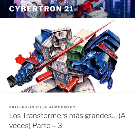
Skip
CYBERTRON 21
to
content
POSTED
2016-03-19
BY
BLACKCONVOY
ON
Los Transformers más grandes… (A
veces) Parte – 3