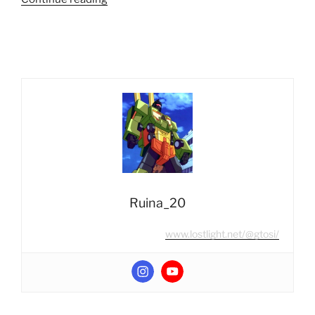
Reseña:
Magic
Square
MS-
B36
Doomsday
(Megatron
G1)”
Ruina_20
www.lostlight.net/@gtosi/