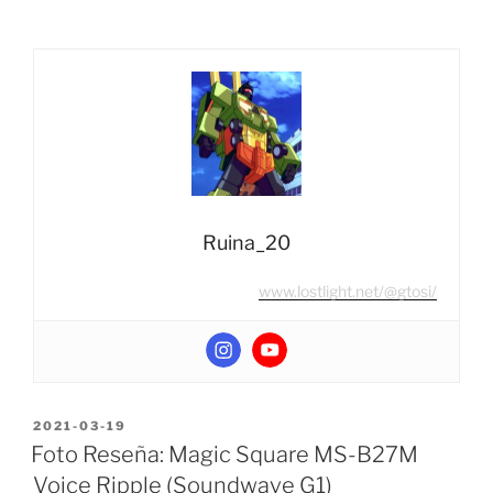
Square
MS-
B14
Beat
Back
(Stunticon
Breakdown
G1)
y
MS-
Ruina_20
B15
www.lostlight.net/@gtosi/
Collide
(Stunticon
Wildrider
G1)”
POSTED
2021-03-19
ON
Foto Reseña: Magic Square MS-B27M
Voice Ripple (Soundwave G1)