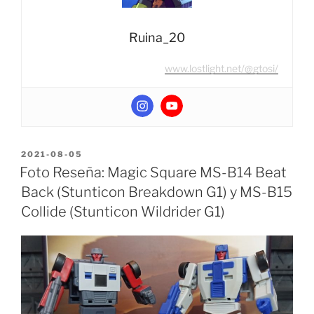
Ruina_20
www.lostlight.net/@gtosi/
POSTED
2021-08-05
ON
Foto Reseña: Magic Square MS-B14 Beat
Back (Stunticon Breakdown G1) y MS-B15
Collide (Stunticon Wildrider G1)