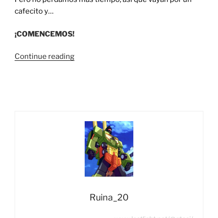
cafecito y…
¡COMENCEMOS!
“Foto
Continue reading
Reseña:
Magic
Square
MS-
B27M
Voice
Ripple
(Soundwave
G1)”
Ruina_20