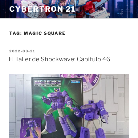
Skip
CYBERTRON 21
to
content
TAG:
MAGIC SQUARE
POSTED
2022-03-21
ON
El Taller de Shockwave: Capítulo 46