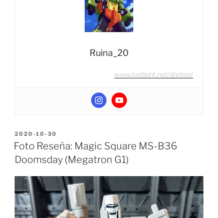
G1)”
Ruina_20
www.lostlight.net/@gtosi/
POSTED
2020-10-30
ON
Foto Reseña: Magic Square MS-B36
Doomsday (Megatron G1)