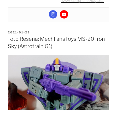
www.lostlight.net/@gtosi/
POSTED
2021-01-29
ON
Foto Reseña: MechFansToys MS-20 Iron
Sky (Astrotrain G1)