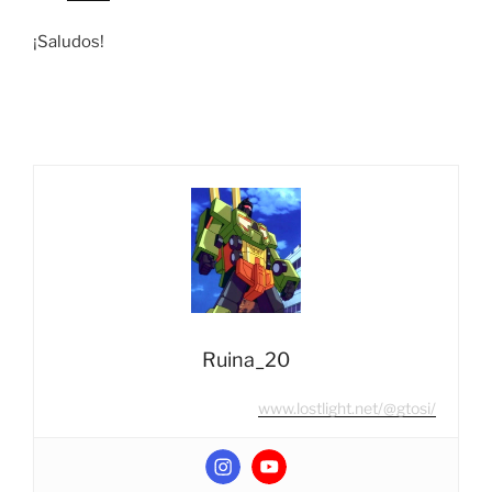
¡Saludos!
Ruina_20
www.lostlight.net/@gtosi/