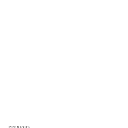
Post
Previous
PREVIOUS