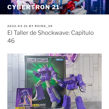
Skip
CYBERTRON 21
to
content
POSTED
2022-03-21
BY
RUINA_20
ON
El Taller de Shockwave: Capítulo
46