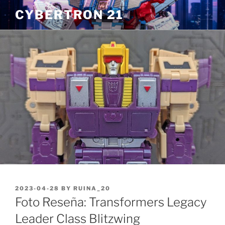
Skip
CYBERTRON 21
to
content
POSTED
2023-04-28
BY
RUINA_20
ON
Foto Reseña: Transformers Legacy
Leader Class Blitzwing