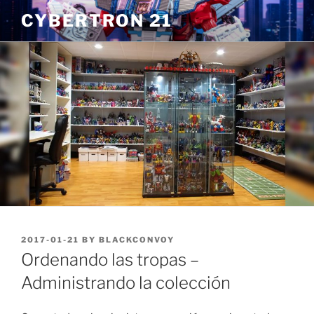
Skip
CYBERTRON 21
to
content
POSTED
2017-01-21
BY
BLACKCONVOY
ON
Ordenando las tropas –
Administrando la colección