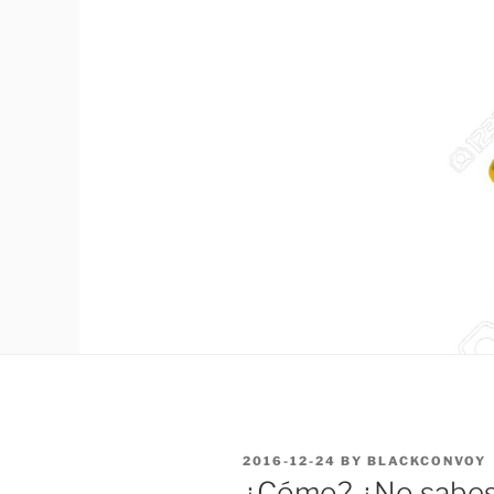
POSTED
2016-12-24
BY
BLACKCONVOY
ON
¿Cómo? ¿No sabe