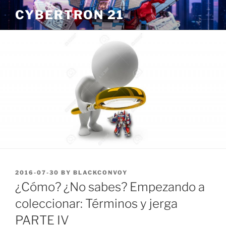
Skip
CYBERTRON 21
to
content
POSTED
2016-07-30
BY
BLACKCONVOY
ON
¿Cómo? ¿No sabes? Empezando a
coleccionar: Términos y jerga
PARTE IV