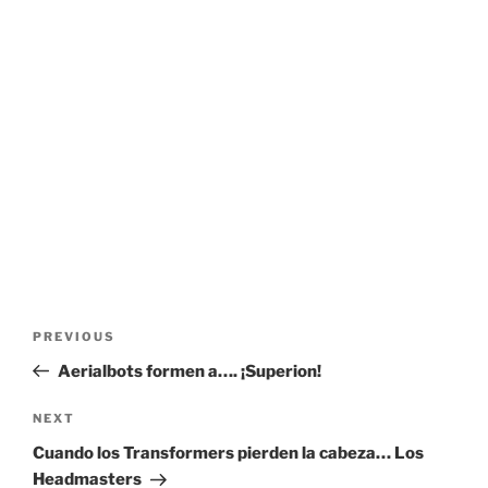
Post
Previous
PREVIOUS
navigation
Post
Aerialbots formen a…. ¡Superion!
Next
NEXT
Post
Cuando los Transformers pierden la cabeza… Los
Headmasters