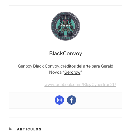
BlackConvoy
Genboy Black Convoy, créditos del arte para Gerald
Novoa “
Gercrow
”
www.facebook.com/BlogCybertron21/
CATEGORIES
ARTICULOS