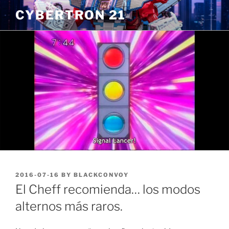
Skip
CYBERTRON 21
to
content
POSTED
2016-07-16
BY
BLACKCONVOY
ON
El Cheff recomienda… los modos
alternos más raros.