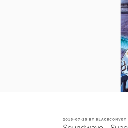
POSTED
2015-07-25
BY
BLACKCONVOY
ON
Soundwave… Super