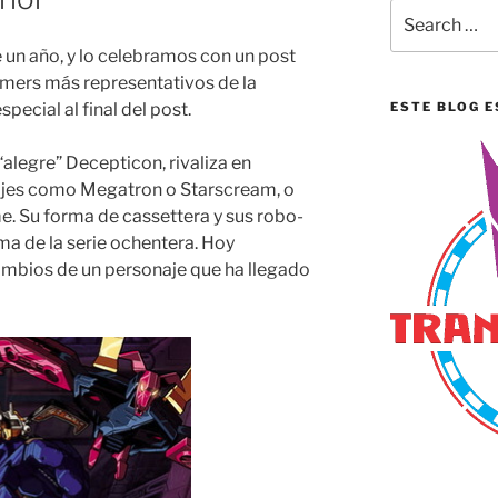
Search
for:
un año, y lo celebramos con un post
rmers más representativos de la
pecial al final del post.
ESTE BLOG E
alegre” Decepticon, rivaliza en
ajes como Megatron o Starscream, o
. Su forma de cassettera y sus robo-
a de la serie ochentera. Hoy
mbios de un personaje que ha llegado