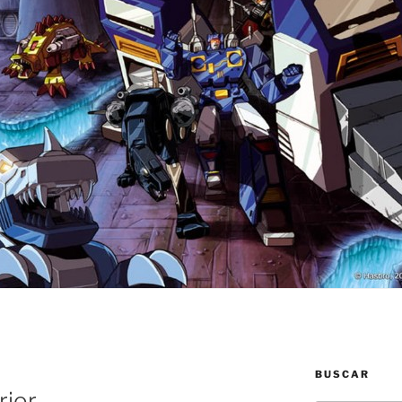
BUSCAR
ior