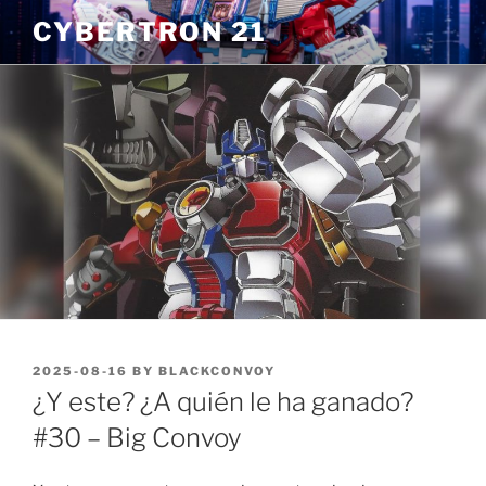
Skip
CYBERTRON 21
to
content
POSTED
2025-08-16
BY
BLACKCONVOY
ON
¿Y este? ¿A quién le ha ganado?
#30 – Big Convoy