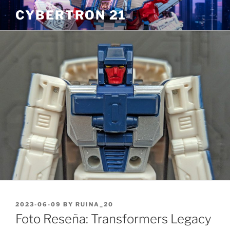
Skip
CYBERTRON 21
to
content
POSTED
2023-06-09
BY
RUINA_20
ON
Foto Reseña: Transformers Legacy