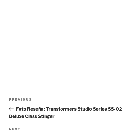
Post
Previous
PREVIOUS
navigation
Post
Foto Reseña: Transformers Studio Series SS-02
Deluxe Class Stinger
Next
NEXT