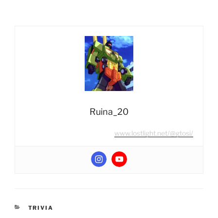
Ruina_20
www.lostlight.net/@gtosi/
CATEGORIES
TRIVIA