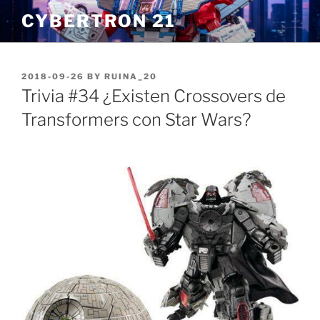
Skip
CYBERTRON 21
to
content
POSTED
2018-09-26
BY
RUINA_20
ON
Trivia #34 ¿Existen Crossovers de
Transformers con Star Wars?