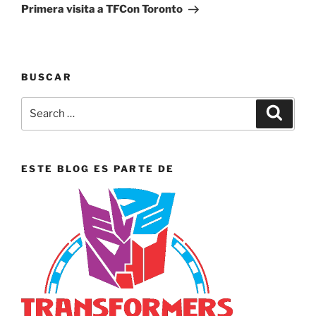
Post
Primera visita a TFCon Toronto
BUSCAR
Search
Search
for:
ESTE BLOG ES PARTE DE