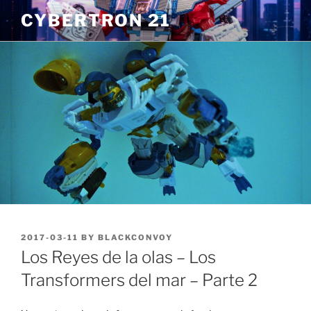
Skip
CYBERTRON 21
to
content
POSTED
2017-03-11
BY
BLACKCONVOY
ON
Los Reyes de la olas – Los
Transformers del mar – Parte 2