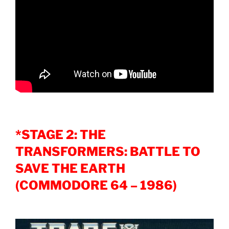
*STAGE 2: THE
TRANSFORMERS: BATTLE TO
SAVE THE EARTH
(COMMODORE 64 – 1986)