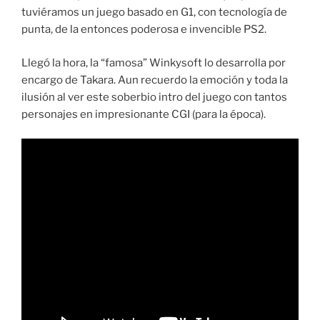
tuviéramos un juego basado en G1, con tecnología de
punta, de la entonces poderosa e invencible PS2.
Llegó la hora, la “famosa” Winkysoft lo desarrolla por
encargo de Takara. Aun recuerdo la emoción y toda la
ilusión al ver este soberbio intro del juego con tantos
personajes en impresionante CGI (para la época).