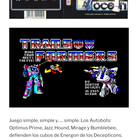
Juego simple, simple y….. simple. Los Autobots:
Optimus Prime, Jazz, Hound, Mirage y Bumblebee,
defienden los cubos de Energon de los Decepticons.