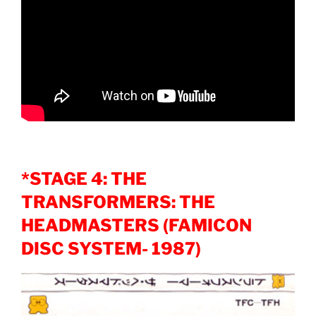
*STAGE 4: THE
TRANSFORMERS: THE
HEADMASTERS (FAMICON
DISC SYSTEM- 1987)