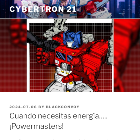
Skip
CYBERTRON 21
to
content
POSTED
2024-07-06
BY
BLACKCONVOY
ON
Cuando necesitas energía…..
¡Powermasters!