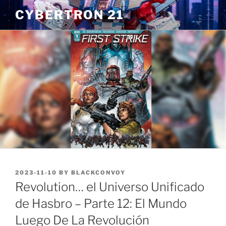
Skip
CYBERTRON 21
to
content
POSTED
2023-11-10
BY
BLACKCONVOY
ON
Revolution… el Universo Unificado
de Hasbro – Parte 12: El Mundo
Luego De La Revolución