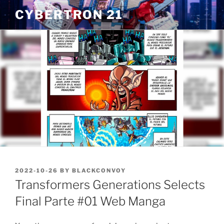
Skip
CYBERTRON 21
to
content
POSTED
2022-10-26
BY
BLACKCONVOY
ON
Transformers Generations Selects
Final Parte #01 Web Manga