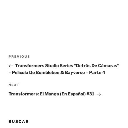
Post
Previous
PREVIOUS
navigation
Post
Transformers Studio Series “Detrás De Cámaras”
– Película De Bumblebee & Bayverso – Parte 4
Next
NEXT
Post
Transformers: El Manga (En Español) #31
BUSCAR