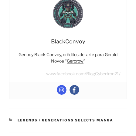
BlackConvoy
Genboy Black Convoy, créditos del arte para Gerald
Novoa “
Gercrow
”
www.facebook.com/BlogCybertron21/
CATEGORIES
LEGENDS / GENERATIONS SELECTS MANGA