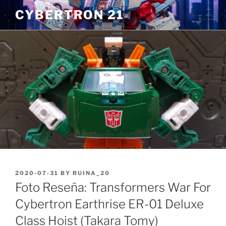
Skip
CYBERTRON 21
to
content
POSTED
2020-07-31
BY
RUINA_20
ON
Foto Reseña: Transformers War For
Cybertron Earthrise ER-01 Deluxe
Class Hoist (Takara Tomy)