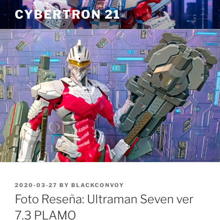
Skip
CYBERTRON 21
to
content
POSTED
2020-03-27
BY
BLACKCONVOY
ON
Foto Reseña: Ultraman Seven ver
7.3 PLAMO