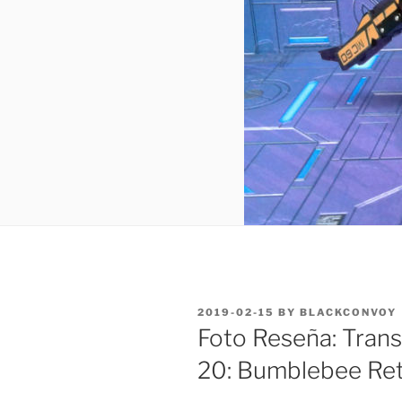
POSTED
2019-02-15
BY
BLACKCONVOY
ON
Foto Reseña: Trans
20: Bumblebee Ret