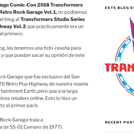
iego Comic-Con 2018 Transformers
ESTE BLOG E
Retro Rock Garage Vol. 1,
no podíamos
el blog al
Transformers Studio Series
hway Vol. 2
que practicamente era un
el primero.
og, les tenemos una foto-reseña para
 y que puedan sacar su opinión de este
ock Garage que fue exclusivo del San
20 Retro Pop Highway de nuestra reseña
rtaintment Earth, pero que a la larga
ros retailers online. Esto lo hizo un
to al primer pack.
 Rock Garage traía a
RECENT POS
ta (el SS-01 Camaro de 1977).