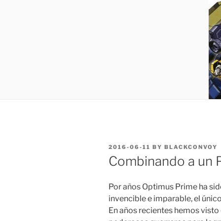
POSTED
2016-06-11
BY
BLACKCONVOY
ON
Combinando a un 
Por años Optimus Prime ha sido
invencible e imparable, el único
En años recientes hemos vist