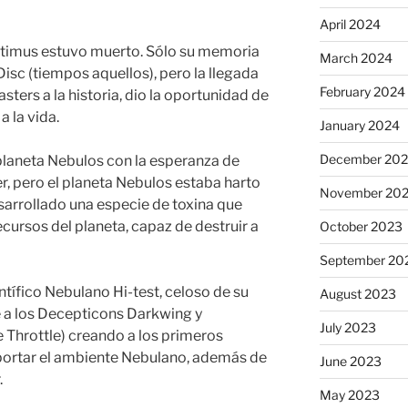
April 2024
ptimus estuvo muerto. Sólo su memoria
March 2024
sc (tiempos aquellos), pero la llegada
February 2024
ters a la historia, dio la oportunidad de
a la vida.
January 2024
December 20
planeta Nebulos con la esperanza de
der, pero el planeta Nebulos estaba harto
November 20
sarrollado una especie de toxina que
ecursos del planeta, capaz de destruir a
October 2023
September 20
ntífico Nebulano Hi-test, celoso de su
August 2023
 a los Decepticons Darkwing y
July 2023
e Throttle) creando a los primeros
ortar el ambiente Nebulano, además de
June 2023
.
May 2023