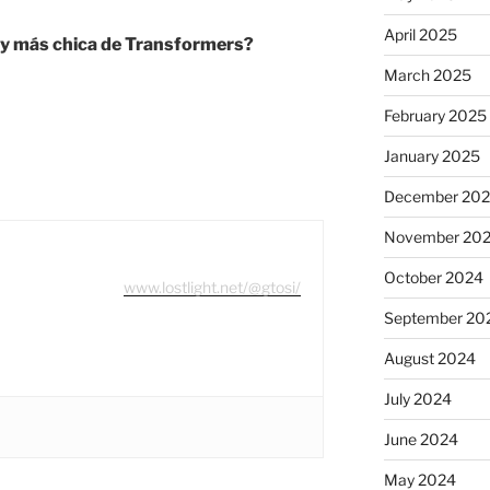
April 2025
e y más chica de Transformers?
March 2025
February 2025
January 2025
December 20
November 20
October 2024
www.lostlight.net/@gtosi/
September 20
August 2024
July 2024
?”
June 2024
May 2024