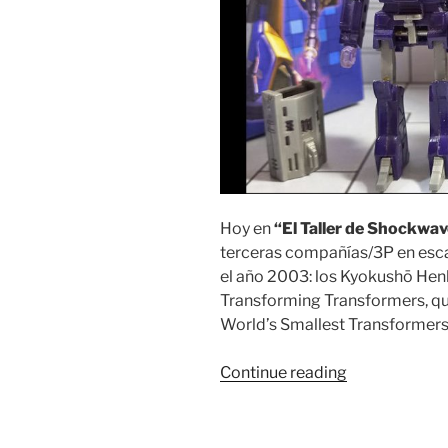
Hoy en
“El Taller de Shockwa
terceras compañías/3P en esca
el año 2003: los Kyokushō Hen
Transforming Transformers, 
World’s Smallest Transformers
“El
Continue reading
Taller
de
Shockwave: