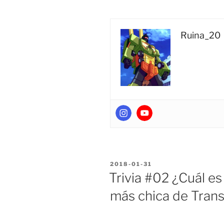
Capítulo
16”
Ruina_20
POSTED
2018-01-31
ON
Trivia #02 ¿Cuál es
más chica de Tran