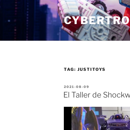
Skip
to
CYBERTRO
content
TAG:
JUSTITOYS
POSTED
2021-08-09
ON
El Taller de Shockw