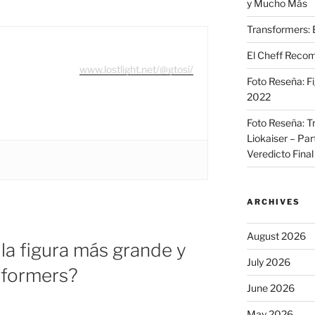
y Mucho Más
Transformers: 
El Cheff Recom
www.lostlight.net/@gtosi/
Foto Reseña: F
2022
Foto Reseña: T
Liokaiser – Par
Veredicto Final
ARCHIVES
August 2026
 la figura más grande y
July 2026
sformers?
June 2026
May 2026