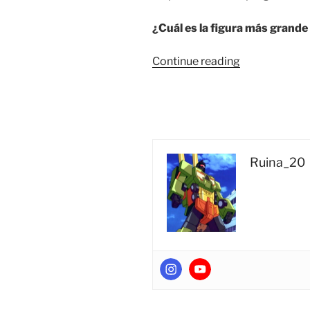
¿Cuál es la figura más grand
“Trivia
Continue reading
#02
¿Cuál
es
la
figura
más
Ruina_20
grande
y
más
chica
de
Transformers