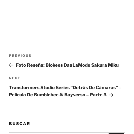
Post
Previous
PREVIOUS
navigation
Post
Foto Reseña: Blokees DaaLaMode Sakura Miku
Next
NEXT
Post
Transformers Studio Series “Detrás De Cámaras” –
Película De Bumblebee & Bayverso – Parte 3
BUSCAR