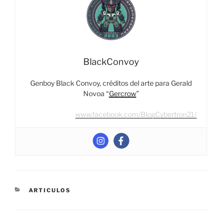
BlackConvoy
Genboy Black Convoy, créditos del arte para Gerald
Novoa “
Gercrow
”
www.facebook.com/BlogCybertron21/
CATEGORIES
ARTICULOS