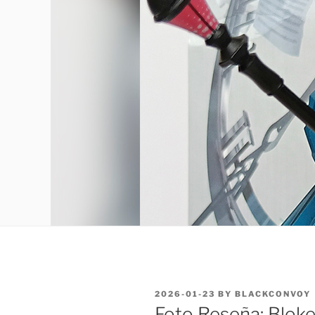
POSTED
2026-01-23
BY
BLACKCONVOY
ON
Foto Reseña: Blok