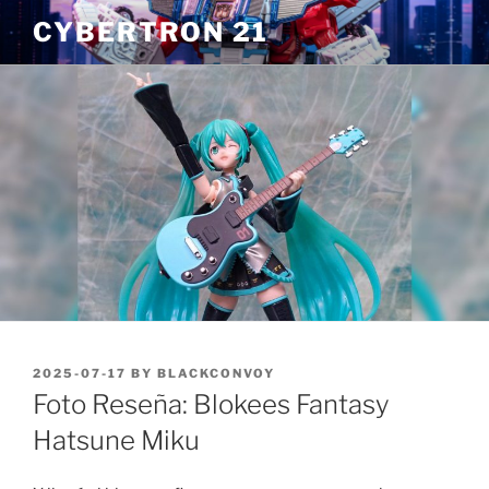
Skip
CYBERTRON 21
to
content
POSTED
2025-07-17
BY
BLACKCONVOY
ON
Foto Reseña: Blokees Fantasy
Hatsune Miku