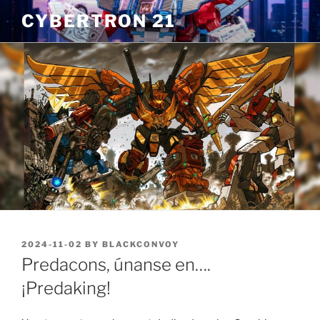
Skip
CYBERTRON 21
to
content
POSTED
2024-11-02
BY
BLACKCONVOY
ON
Predacons, únanse en….
¡Predaking!