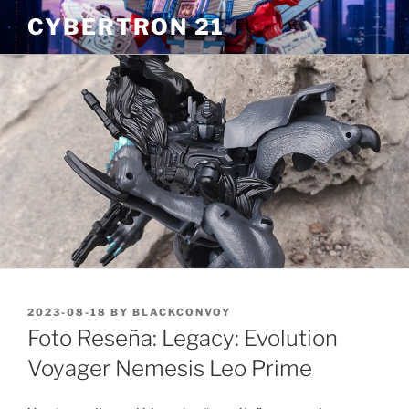
Skip
CYBERTRON 21
to
content
POSTED
2023-08-18
BY
BLACKCONVOY
ON
Foto Reseña: Legacy: Evolution
Voyager Nemesis Leo Prime