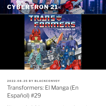
Skip
CYBERTRON 21
to
content
POSTED
2022-08-25
BY
BLACKCONVOY
ON
Transformers: El Manga (En
Español) #29