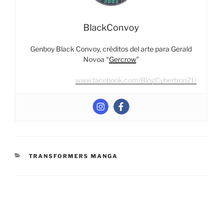
BlackConvoy
Genboy Black Convoy, créditos del arte para Gerald
Novoa “
Gercrow
”
www.facebook.com/BlogCybertron21/
CATEGORIES
TRANSFORMERS MANGA