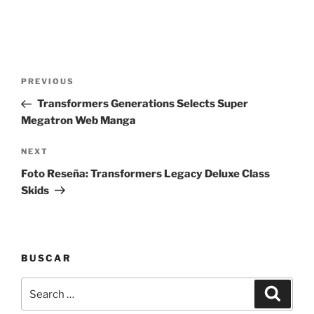
Post
Previous
PREVIOUS
navigation
Post
Transformers Generations Selects Super
Megatron Web Manga
Next
NEXT
Post
Foto Reseña: Transformers Legacy Deluxe Class
Skids
BUSCAR
Search
Search
for: