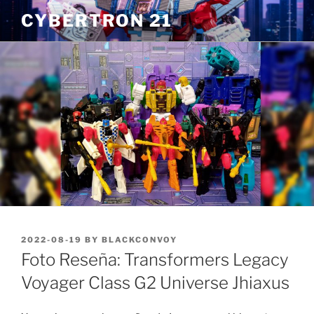
Skip
CYBERTRON 21
to
content
POSTED
2022-08-19
BY
BLACKCONVOY
ON
Foto Reseña: Transformers Legacy
Voyager Class G2 Universe Jhiaxus