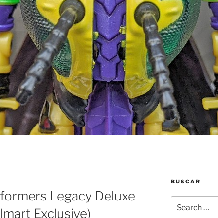
BUSCAR
sformers Legacy Deluxe
Search
mart Exclusive)
for: