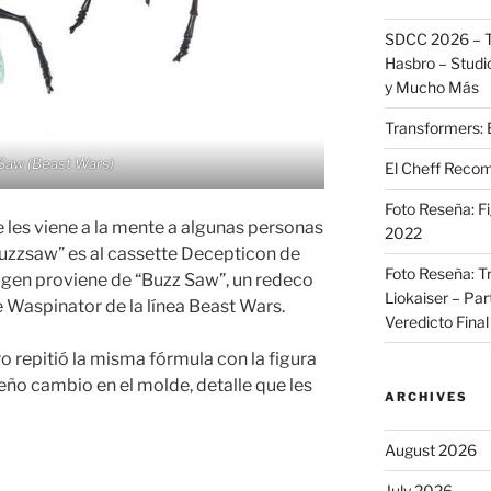
SDCC 2026 – T
Hasbro – Studio
y Mucho Más
Transformers: 
Saw (Beast Wars)
El Cheff Recom
Foto Reseña: F
les viene a la mente a algunas personas
2022
uzzsaw” es al cassette Decepticon de
Foto Reseña: T
igen proviene de “Buzz Saw”, un redeco
Liokaiser – Par
de Waspinator de la línea Beast Wars.
Veredicto Final
 repitió la misma fórmula con la figura
ño cambio en el molde, detalle que les
ARCHIVES
August 2026
July 2026