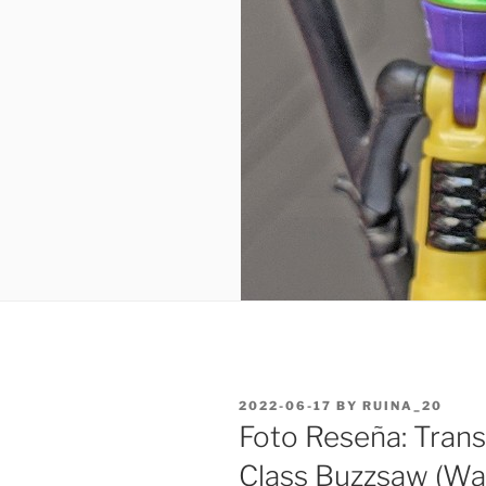
POSTED
2022-06-17
BY
RUINA_20
ON
Foto Reseña: Tran
Class Buzzsaw (Wal