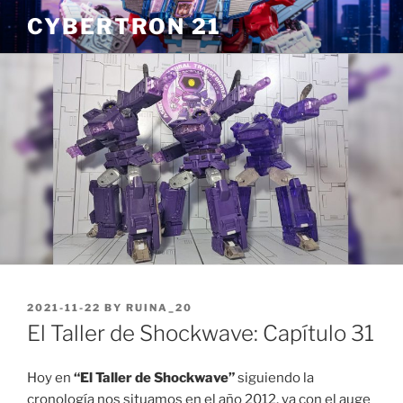
Skip
CYBERTRON 21
to
content
POSTED
2021-11-22
BY
RUINA_20
ON
El Taller de Shockwave: Capítulo 31
Hoy en
“El Taller de Shockwave”
siguiendo la
cronología nos situamos en el año 2012, ya con el auge