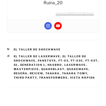
Ruina_20
www.lostlight.net/@gtosi/
CATEGORIES
EL TALLER DE SHOCKWAVE
TAGS
EL TALLER DE LASERWAVE
,
EL TALLER DE
SHOCKWAVE
,
FANSTOYS
,
FT-03
,
FT-03C
,
FT-03T
,
G1
,
GENERATION 1
,
HASBRO
,
LASERWAVE
,
MASTERPIECE
,
QUAKEBLAST
,
QUAKEWAVE
,
RESEÑA
,
REVIEW
,
TAKARA
,
TAKARA TOMY
,
THIRD PARTY
,
TRANSFORMERS
,
VISTA RÁPIDA