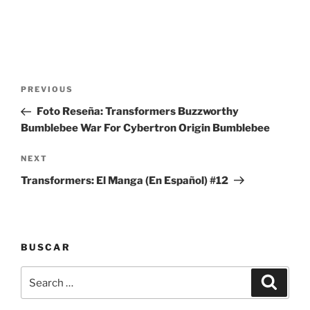
Post
Previous
PREVIOUS
navigation
Post
Foto Reseña: Transformers Buzzworthy
Bumblebee War For Cybertron Origin Bumblebee
Next
NEXT
Post
Transformers: El Manga (En Español) #12
BUSCAR
Search
Search
for: