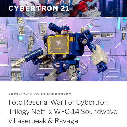
Skip
CYBERTRON 21
to
content
POSTED
2021-07-08
BY
BLACKCONVOY
ON
Foto Reseña: War For Cybertron
Trilogy Netflix WFC-14 Soundwave
y Laserbeak & Ravage