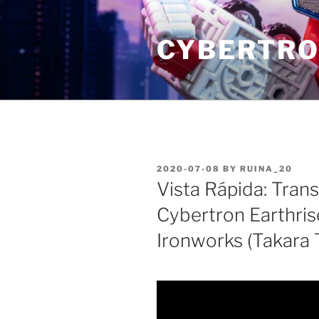
Skip
to
CYBERTRO
content
POSTED
2020-07-08
BY
RUINA_20
ON
Vista Rápida: Tran
Cybertron Earthri
Ironworks (Takara