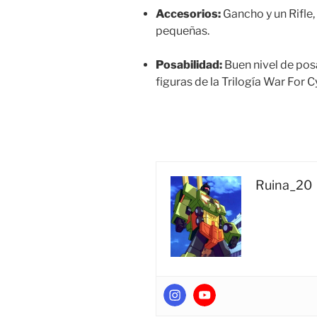
Accesorios:
Gancho y un Rifle,
pequeñas.
Posabilidad:
Buen nivel de posa
figuras de la Trilogía War For C
Ruina_20