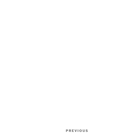
Post
Previous
PREVIOUS