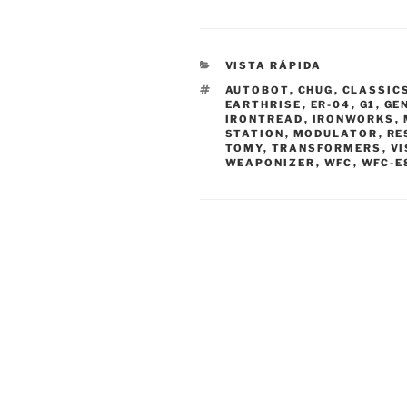
CATEGORIES
VISTA RÁPIDA
TAGS
AUTOBOT
,
CHUG
,
CLASSIC
EARTHRISE
,
ER-04
,
G1
,
GE
IRONTREAD
,
IRONWORKS
,
STATION
,
MODULATOR
,
RE
TOMY
,
TRANSFORMERS
,
VI
WEAPONIZER
,
WFC
,
WFC-E