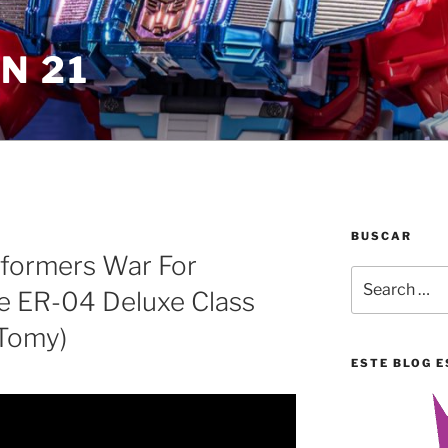
N 21
BUSCAR
sformers War For
Search
se ER-04 Deluxe Class
for:
 Tomy)
ESTE BLOG E