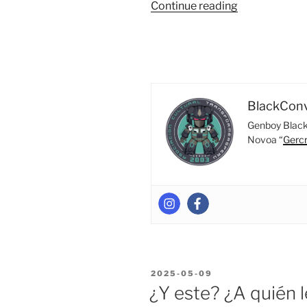
“Tren
Continue reading
Con
Destino
A
Cybertron,
Saliendo
–
BlackCon
Los
Genboy Black 
Transformers
Novoa “
Gerc
Trenes,
Parte
1”
POSTED
2025-05-09
ON
¿Y este? ¿A quién 