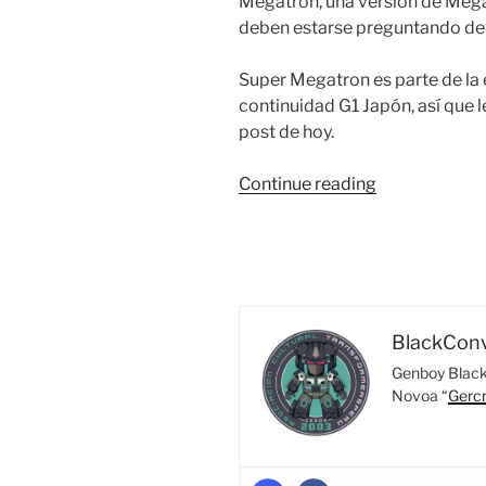
Megatron, una versión de Meg
deben estarse preguntando de 
Super Megatron es parte de la 
continuidad G1 Japón, así que l
post de hoy.
“¿Y
Continue reading
este?
¿A
quién
le
ha
ganado?
BlackCon
#29
Genboy Black 
–
Novoa “
Gerc
Super
Megatron
(y