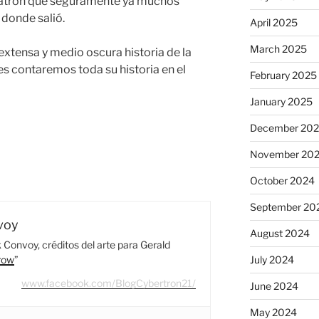
atron que seguramente ya muchos
donde salió.
April 2025
March 2025
extensa y medio oscura historia de la
es contaremos toda su historia en el
February 2025
January 2025
December 20
November 20
October 2024
September 20
voy
August 2024
Convoy, créditos del arte para Gerald
row
”
July 2024
www.facebook.com/BlogCybertron21/
June 2024
May 2024