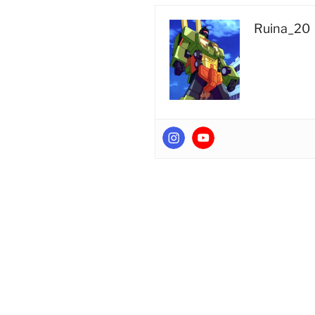
Super
Megatron
Ruina_20
(Takara
Tomy)”