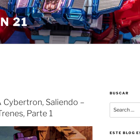
N 21
BUSCAR
 Cybertron, Saliendo –
Search
renes, Parte 1
for:
ESTE BLOG E