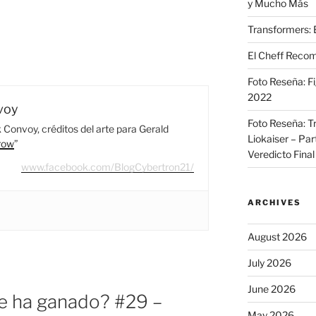
y Mucho Más
Transformers: 
El Cheff Recom
Foto Reseña: F
2022
voy
Foto Reseña: T
Convoy, créditos del arte para Gerald
Liokaiser – Par
row
”
Veredicto Final
www.facebook.com/BlogCybertron21/
ARCHIVES
August 2026
July 2026
June 2026
le ha ganado? #29 –
May 2026