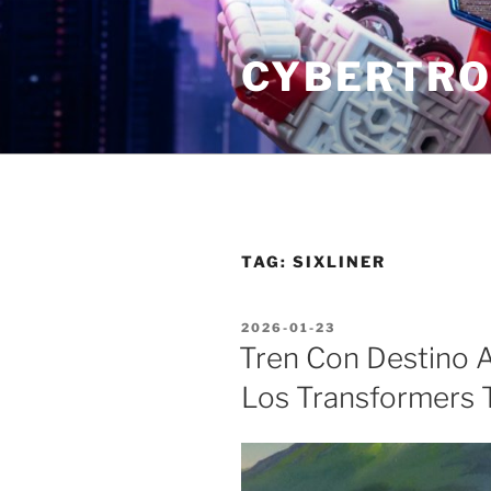
Skip
to
CYBERTRO
content
TAG:
SIXLINER
POSTED
2026-01-23
ON
Tren Con Destino A
Los Transformers T