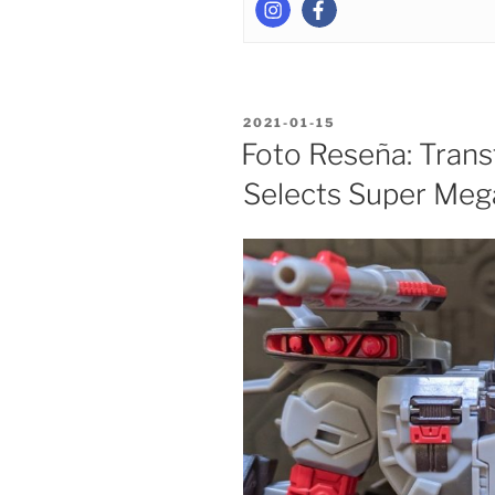
Ultra
Megatron,
Star
Convoy
y
POSTED
2021-01-15
Los
ON
Foto Reseña: Tran
Battlestars)”
Selects Super Meg