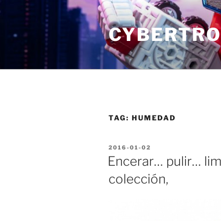
Skip
to
CYBERTRO
content
TAG:
HUMEDAD
POSTED
2016-01-02
ON
Encerar… pulir… li
colección,