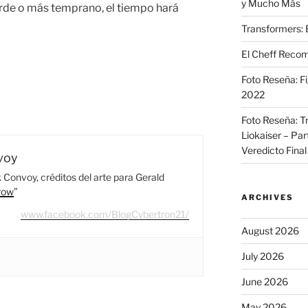
y Mucho Más
rde o más temprano, el tiempo hará
Transformers: 
El Cheff Recom
Foto Reseña: F
2022
Foto Reseña: T
Liokaiser – Par
Veredicto Final
voy
Convoy, créditos del arte para Gerald
row
”
ARCHIVES
www.facebook.com/BlogCybertron21/
August 2026
July 2026
June 2026
May 2026