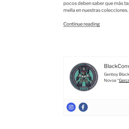
pocos deben saber que más ta
mella en nuestras colecciones.
“Encerar…
Continue reading
pulir…
limpiando
nuestra
colección,”
BlackCon
Genboy Black 
Novoa “
Gerc