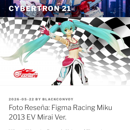
Skip
CYBERTRON 21
to
content
POSTED
2026-05-22
BY
BLACKCONVOY
ON
Foto Reseña: Figma Racing Miku
2013 EV Mirai Ver.